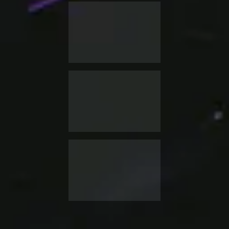
Rendez-vous le 29 Avril 2026 pour le plus grand événement
mode Angevin. Dans un lieu incroyable : au château du
Plessis-Macé !
Une soirée sous le signe du chic et de l’élégance avec un
défilé accompagné d’un cocktail dinatoire et pleins d’autres
belles surprises à découvrir !
Les liens utiles
Accueil
L’association
Nos Partenaires
Le Programme